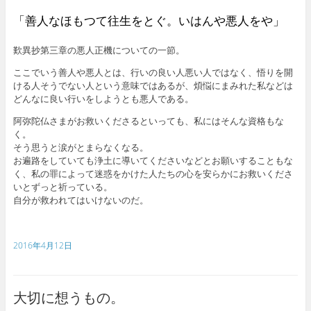
「善人なほもつて往生をとぐ。いはんや悪人をや」
歎異抄第三章の悪人正機についての一節。
ここでいう善人や悪人とは、行いの良い人悪い人ではなく、悟りを開
ける人そうでない人という意味ではあるが、煩悩にまみれた私などは
どんなに良い行いをしようとも悪人である。
阿弥陀仏さまがお救いくださるといっても、私にはそんな資格もな
く。
そう思うと涙がとまらなくなる。
お遍路をしていても浄土に導いてくださいなどとお願いすることもな
く、私の罪によって迷惑をかけた人たちの心を安らかにお救いくださ
いとずっと祈っている。
自分が救われてはいけないのだ。
2016年4月12日
大切に想うもの。