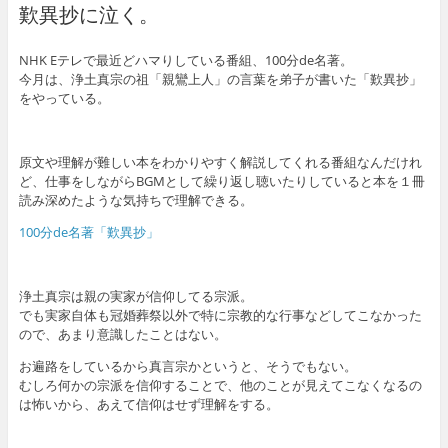
歎異抄に泣く。
NHK Eテレで最近どハマりしている番組、100分de名著。
今月は、浄土真宗の祖「親鸞上人」の言葉を弟子が書いた「歎異抄」
をやっている。
原文や理解が難しい本をわかりやすく解説してくれる番組なんだけれ
ど、仕事をしながらBGMとして繰り返し聴いたりしていると本を１冊
読み深めたような気持ちで理解できる。
100分de名著「歎異抄」
浄土真宗は親の実家が信仰してる宗派。
でも実家自体も冠婚葬祭以外で特に宗教的な行事などしてこなかった
ので、あまり意識したことはない。
お遍路をしているから真言宗かというと、そうでもない。
むしろ何かの宗派を信仰することで、他のことが見えてこなくなるの
は怖いから、あえて信仰はせず理解をする。