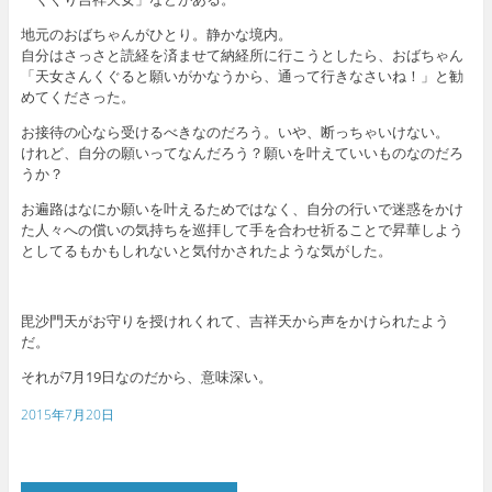
地元のおばちゃんがひとり。静かな境内。
自分はさっさと読経を済ませて納経所に行こうとしたら、おばちゃん
「天女さんくぐると願いがかなうから、通って行きなさいね！」と勧
めてくださった。
お接待の心なら受けるべきなのだろう。いや、断っちゃいけない。
けれど、自分の願いってなんだろう？願いを叶えていいものなのだろ
うか？
お遍路はなにか願いを叶えるためではなく、自分の行いで迷惑をかけ
た人々への償いの気持ちを巡拝して手を合わせ祈ることで昇華しよう
としてるもかもしれないと気付かされたような気がした。
毘沙門天がお守りを授けれくれて、吉祥天から声をかけられたよう
だ。
それが7月19日なのだから、意味深い。
2015年7月20日